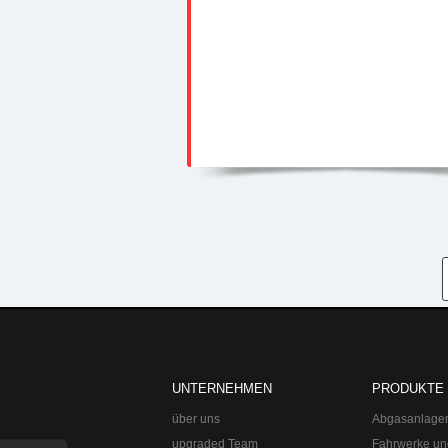
UNTERNEHMEN
PRODUKTE
über uns
Abgasanlage
upgraded Team
Fahrwerke un