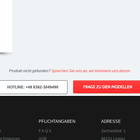
Produkt nicht gefunden?
Sprechen Sie uns an, wir kümmern uns darum.
HOTLINE:
+49 8382-3049490
PFLICHTANGABEN
ADRESSE
n
F.A.Q.'s
Zechwaldstr. 1
d Distanzen
AGB
88131 Lindau