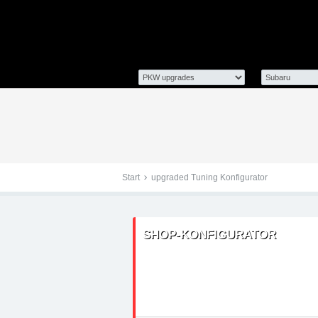
Tuningteile: Subaru up
Kraftstoffoptimierung,
Start
upgraded Tuning Konfigurator
SHOP-KONFIGURATOR