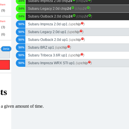
Subaru Impreza 2.0d chip
24
(chip
24
)
24%
schen
Subaru Legacy 2.0d chip
24
(chip
24
)
24%
(9)
Subaru Outback 2.0d chip
24
(chip
24
)
24%
schen
Subaru Impreza 2.0d up1
(up
chip
)
50%
(3)
Subaru Legacy 2.0d up1
(up
chip
)
50%
(6)
Subaru Outback 2.0d up1
(up
chip
)
50%
Subaru BRZ up1
(up
chip
)
50%
beta
Subaru Tribeca 3.6R up1
(up
chip
)
50%
Subaru Impreza WRX STI up1
(up
chip
)
50%