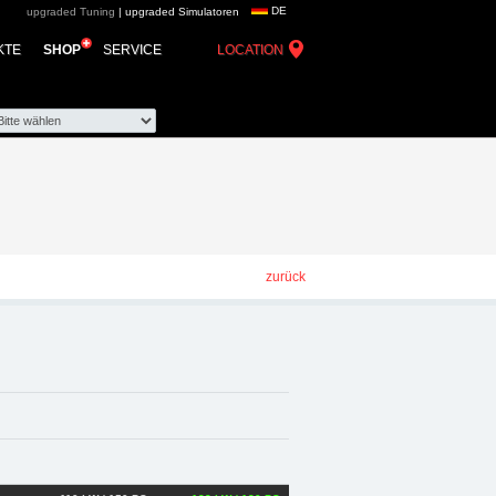
DE
upgraded Tuning
|
upgraded Simulatoren
 - Chiptuning,
KTE
SHOP
SERVICE
LOCATION
zurück