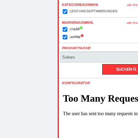
KATEGORIEAUSWAHL
alle lö
LEISTUNGSOPTIMIERUNGEN
MARKENAUSWAHL
alle lö
chip
24
up
chip
PRODUKTSUCHE
KONFIGURATOR