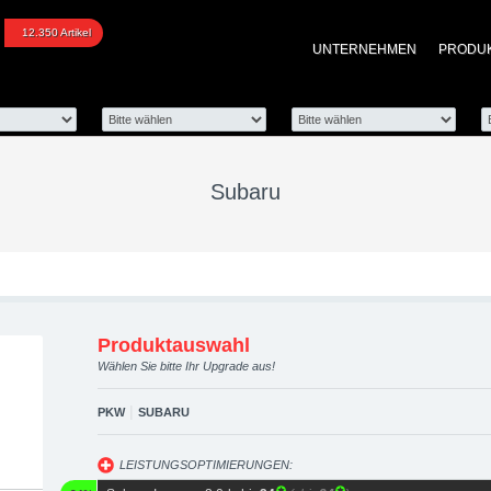
graded automotive group
12.350 Artikel
UNTERNEHMEN
PRODU
 Performance Zubehör
Subaru
Produktauswahl
Wählen Sie bitte Ihr Upgrade aus!
|
PKW
SUBARU
LEISTUNGSOPTIMIERUNGEN: